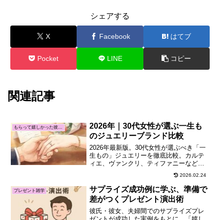
シェアする
X
Facebook
はてブ
Pocket
LINE
コピー
関連記事
2026年｜30代女性が選ぶ一生も
もらって嬉しかった彼氏・旦那からのプレゼント
のジュエリーブランド比較
2026年最新版。30代女性が選ぶべき「一
生もの」ジュエリーを徹底比較。カルテ
ィエ、ヴァンクリ、ティファニーなど、
資産価値と情緒的魅力を兼ね備えたハイ
2026.02.24
ジュエリーの選び方を、最新トレンドや
リアルな体験談を交えて詳しく解説しま
サプライズ成功例に学ぶ、準備で
プレゼント雑学
す。
差がつくプレゼント演出術
彼氏・彼女、夫婦間でのサプライズプレ
ゼントが成功した実例をもとに、「嬉し