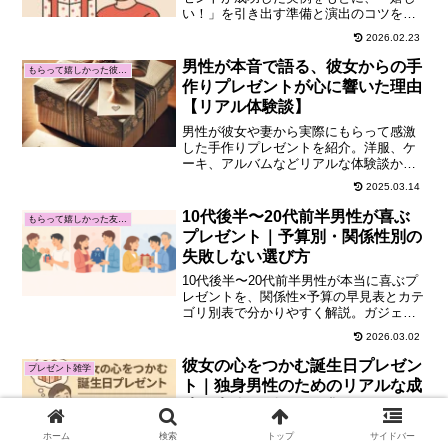
い！」を引き出す準備と演出のコツを紹
介。感動と笑顔を生む秘訣が詰まった一
2026.02.23
記事です。
男性が本音で語る、彼女からの手
もらって嬉しかった彼女・妻からのプレゼント
作りプレゼントが心に響いた理由
【リアル体験談】
男性が彼女や妻から実際にもらって感激
した手作りプレゼントを紹介。洋服、ケ
ーキ、アルバムなどリアルな体験談か
ら、手作りが心に響く心理的な理由を紐
2025.03.14
解きます。
10代後半〜20代前半男性が喜ぶ
もらって嬉しかった友人からのプレゼント
プレゼント｜予算別・関係性別の
失敗しない選び方
10代後半〜20代前半男性が本当に喜ぶプ
レゼントを、関係性×予算の早見表とカテ
ゴリ別表で分かりやすく解説。ガジェッ
ト、革小物、セルフケア、消えもの、ギ
2026.03.02
フトカードまで“外さない選び方”とNG
例、渡し方のコツもまとめました。
彼女の心をつかむ誕生日プレゼン
プレゼント雑学
ト｜独身男性のためのリアルな成
功＆失敗エピソード集
彼女への誕生日プレゼントに悩むあなた
ホーム
検索
トップ
サイドバー
へ。体験談をもとに、喜ばれたギフトと