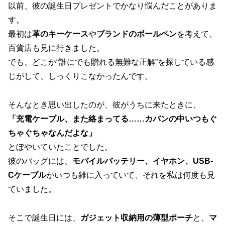
以前、彼の誕生日プレゼントでかなり悩んだことがありま
す。
最初は
革のキーケース
や
ブランドのボールペン
を考えて、
百貨店も見に行きました。
でも、どこか“誰にでも贈れる無難な正解”を探している感
じがして、しっくりこなかったんです。
そんなとき思い出したのが、彼がうちに来たときに、
「充電ケーブル、また絡まってる……カバンの中いつもぐ
ちゃぐちゃなんだよな」
とぼやいていたことでした。
彼のバッグには、
モバイルバッテリー、イヤホン、USB-
Cケーブル
がいつも雑に入っていて、それを私は何度も見
ていました。
そこで誕生日には、
ガジェット収納用の薄型ポーチ
と、
マ